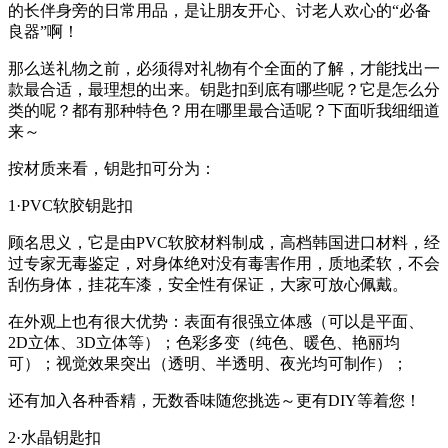
的长伴身旁的日常用品，是让朋友开心、讨老人欢心的“必备
良器”啊！
那么送礼物之前，必须得对礼物有个全面的了解，才能找出一
款最合适，最理想的出来。钥匙扣到底有哪些呢？它是怎么分
类的呢？都有那种特色？用在哪里最合适呢？下面听我细细道
来～
按材质来看，钥匙扣可分为：
1·PVC软胶钥匙扣
顾名思义，它是由PVC软胶材料制成，高档韩国进口材料，经
过专家无毒鉴定，对身体绝对没有毒害作用，质地柔软，不会
刮伤身体，挂花车漆，安全性有保证，大家可放心佩戴。
在外观上也有很大优势：表面有很强立体感（可以是平面、
2D立体、3D立体等）；色彩多变（纯色、暖色、艳丽均
可）；视觉效果突出（透明、半透明、夜光均可制作）；
还有加入各种香精，无数香味随您挑选～更有DIY等着您！
2·水晶钥匙扣