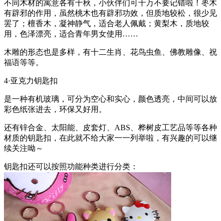
不同木材的寓意各有千秋，小伙伴们可千万不要记错啦！枣木
有辟邪的作用，虽然桃木也有辟邪功效，但质地较松，很少见
罢了；檀香木，凝神静气，适合老人佩戴；黄梨木，质地较
用，色泽漂亮，适合青年男女使用……
木雕的形态也是多样，有十二生肖、花鸟虫鱼、佛教雕像、祝
福语等等。
4·亚克力钥匙扣
是一种有机玻璃，可分为空心和实心，颜色透亮，中间可以放
彩色纸张进去，环保又好用。
还有锌合金、太阳能、皮套灯、ABS、桦树皮工艺品等等各种
材质的钥匙扣，在此就不给大家一一列举啦，有兴趣的可以继
续关注呦～
钥匙扣还可以按照功能种类进行分类：